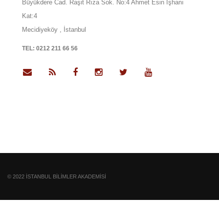
Büyükdere Cad. Raşit Rıza Sok. No:4 Ahmet Esin İşhanı
Kat:4
Mecidiyeköy
, İstanbul
TEL:
0212 211 66 56
© 2022 İSTANBUL BILIMLER AKADEMISI