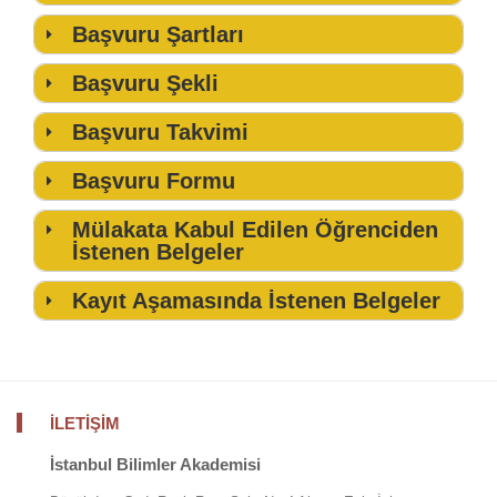
Başvuru Şartları
Başvuru Şekli
Başvuru Takvimi
Son Başvuru Tarihi:
16 Ekim 2022 Pazar
Başvuru Formu
Mülakat Tarihi:
21-22 Ekim 2022 Cuma / Cumartesi
bilgi@ibav.org
Yüksek Lisans Başvuru Formu
Eğitim Başlangıç Tarihi:
04 Kasım 2022 Cuma
Mülakata Kabul Edilen Öğrenciden
İstenen Belgeler
Doktora Başvuru Formu
Kayıt Aşamasında
İstenen Belgeler
İLETİŞİM
İstanbul Bilimler Akademisi